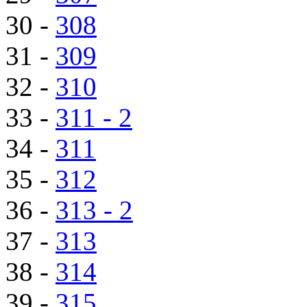
30 -
308
31 -
309
32 -
310
33 -
311 - 2
34 -
311
35 -
312
36 -
313 - 2
37 -
313
38 -
314
39 -
315