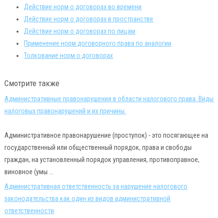
Действие норм о договорах во времени
Действие норм о договорах в пространстве
Действие норм о договорах по лицам
Применение норм договорного права по аналогии
Толкование норм о договорах
Смотрите также
Административные правонарушения в области налогового права. Виды
налоговых правонарушений и их причины.
Административное правонарушение (проступок) - это посягающее на
государственный или общественный порядок, права и свободы
граждан, на установленный порядок управления, противоправное,
виновное (умы ...
Административная ответственность за нарушение налогового
законодательства как один из видов административной
ответственности