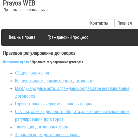
Pravos WEB
Правовые отношения в мире
Контакты
Главная
Вещные права
Гражданский процесс
Право наследования
Трудовые споры
Правовое регулирование договоров
Договорное право
/ Правовое регулирование договоров
Правовое регулирование договоров
Общие положения
Вертикальная иерархия норм о договорах
Международные акты и гражданско-правовое регулирование
договоров
Горизонтальная иерархия правовых норм
Обычай, обычай делового оборота, обыкновения в правовом
регулировании договоров
Типизация договорных форм
Характер норм договорного права