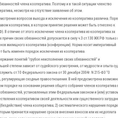
обязанностей члена кооператива. Поэтому и в такой ситуации членство
ратива, несмотря на отсутствие заявления об этом.
мотрения вопросов выхода и исключения из кооператива различна. Пор
тавом кооператива, в котором принятие решения может быть отнесено к
Ф). В отличие от этого исключение члена кооператива из кооператива за
 причин своих обязанностей допускается в силу ч.3 ст.130 ЖК РФ только 
енов жилищного кооператива (конференции). Норма носит императивный
ет быть изменен порядок исключения из кооператива.
ржание понятий "грубое неисполнение своих обязанностей" и
льшей степени зависит от судейского усмотрения, от мудрости и опыта су
ужить ст.10 Федерального закона от 30 декабря 2004г. N 215-ФЗ "О
, регулирующая сходные правоотношения. В ней предусмотрена возможн
ом порядке на основании решения общего собрания членов кооператива 
 обязанностей, установленных этим Федеральным законом и (или) уставо
ствления кооперативом своей деятельности или существенного затрудн
 (бездействия) члена кооператива; 2) систематического нарушения поряд
оторым признается нарушение сроков внесения взносов или их недоплата