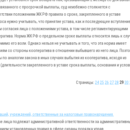
 связанного с просрочкой выплаты, суд неизбежно столкнется с
тствии положениям ЖК РФ правила о сроке, закрепленного в уставе
оса нужно учитывать, что принятие устава, как и последующее вступление
м согласия лица с положениями устава, в том числе регламентирующими
ратива. Норма ЖК РФ о предельном сроке выплаты относится лишь к слу
имо его воли. Однако нельзя не учитывать и того, что эта норма имеет
иям со стороны кооператива в отношении выбывшего из него лица. Поэт
 по аналогии закона в иных случаях выбытия из кооператива, исходя из
(длительности закрепленного в уставе срока выплаты, основания и усло
Страницы:
24
25
26
27
28
29
30
аций, учреждений, ответственные за налоговые правонарушения.
е лица подлежат административной ответственности за административн
ием установленных правил в сфере охраны порядка управ ...