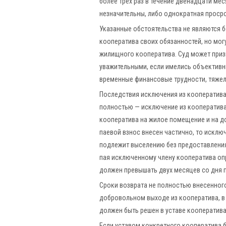
более трех раз в течение двенадцати ме
незначительны, либо однократная просро
Указанные обстоятельства не являются 
кооператива своих обязанностей, но мог
жилищного кооператива. Суд может приз
уважительными, если имелись объективн
временные финансовые трудности, тяжела
Последствия исключения из кооператива 
полностью — исключение из кооператива
кооператива на жилое помещение и на до
паевой взнос внесен частично, то исклю
подлежит выселению без предоставления
пая исключенному члену кооператива оп
должен превышать двух месяцев со дня 
Сроки возврата не полностью внесенного
добровольном выходе из кооператива, в 
должен быть решен в уставе кооператива
Если уставом конкретного кооператива 