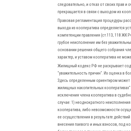
следовательно, и отказ от своих прав и 
прекращается в связи с выходом из коопе
Правовая регламентация процедуры расс
выхода из кооператива определяется ус
компетенции правления (ст.113, 118 ЖК Р
грубое неисполнение им без уважительных
основании решения общего собрания чл
характер, и уставом кооператива не мож
Жилищный кодекс РФ не раскрывает соде
"уважительность причин". Их оценка в бо
Здесь определенным ориентиром может сл
жилищных накопительных кооперативах" 
исключения члена кооператива в судебн
случае: 1) неоднократного неисполнения
кооператива, либо невозможности осуще
ее осуществления в результате действий
внесения паевого и иных взносов, под к