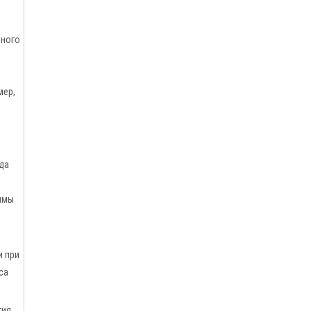
щного
мер,
да
уммы
и при
са
тия