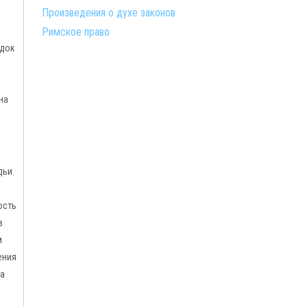
Произведения о духе законов
Римское право
ядок
на
дьи.
ость
в
м
ения
ка