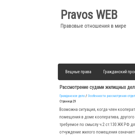
Pravos WEB
Правовые отношения в мире
Вещные права
Гражданский про
Рассмотрение судами жилищных дел
Гражданское дело
/
Особенности рассмотрения отде
Страница 29
Возможна ситуация, когда член коопера
помещения в доме кооператива, другого 
требуемое по смыслу ч.2 ст.130 ЖК РФ дл
отчуждение жилого помещения означает о