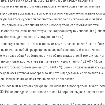
сяцев, даже если каждая просрочка или размер каждой недоплаты
чка внесения паевого и иных взносов в течение более чем три месяца.
безусловным доказательством факта грубого неисполнения членом жили
ут учитываться судом при рассмотрении спора об исключении из членов
нать причины неисполнения членом кооператива своих обязанностей
ые обстоятельства, препятствующие надлежащему их исполнению (напри
я болезнь, длительная командировка и т.п.).
напрямую зависят от того, в каком объеме выплачен паевой взнос. Если
 не влечет за собой прекращения права собственности бывшего члена
лю в праве общей собственности на общее имущество. В том случае, ког
ченному члену кооператива выплачивается сумма пая (ст.132 ЖК РФ), он
 другого жилого помещения (ст.133 ЖК РФ). Сроки и условия выплаты с
ределяются уставом кооператива, при этом предельный срок выплаты не
принятия решения об исключении члена кооператива.
 взноса в иных случаях прекращения членства в кооперативе, в частност
ЖК РФ не определены, согласно его ст.113 порядок выдачи паевого взно
.
будет установлен срок возврата пая, превышающий 2 месяца со дня выбы