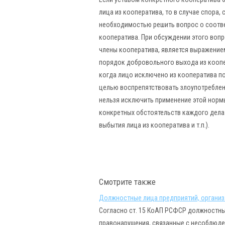
лица из кооператива, то в случае спора,
необходимостью решить вопрос о соотве
кооператива. При обсуждении этого вопр
члены кооператива, является выражение
порядок добровольного выхода из коопе
когда лицо исключено из кооператива пом
целью воспрепятствовать злоупотреблен
нельзя исключить применение этой нормы
конкретных обстоятельств каждого дела 
выбытия лица из кооператива и т.п.).
Смотрите также
Должностные лица предприятий, организ
Согласно ст. 15 КоАП РСФСР должностны
правонарушения, связанные с несоблюден