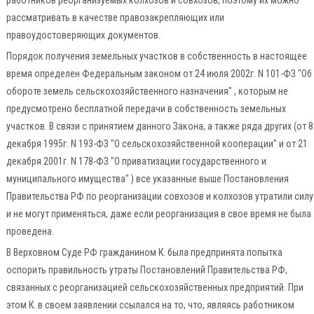
работников реорганизуемых колхозов и совхозов, поэтому их можно
рассматривать в качестве правозакрепляющих или
правоудостоверяющих документов.
Порядок получения земельных участков в собственность в настоящее
время определен Федеральным законом от 24 июля 2002г. N 101-ФЗ "Об
обороте земель сельскохозяйственного назначения" , которым не
предусмотрено бесплатной передачи в собственность земельных
участков. В связи с принятием данного Закона, а также ряда других (от 8
декабря 1995г. N 193-ФЗ "О сельскохозяйственной кооперации" и от 21
декабря 2001г. N 178-ФЗ "О приватизации государственного и
муниципального имущества" ) все указанные выше Постановления
Правительства РФ по реорганизации совхозов и колхозов утратили силу
и не могут применяться, даже если реорганизация в свое время не была
проведена.
В Верховном Суде РФ гражданином К. была предпринята попытка
оспорить правильность утраты Постановлений Правительства РФ,
связанных с реорганизацией сельскохозяйственных предприятий. При
этом К. в своем заявлении ссылался на то, что, являясь работником