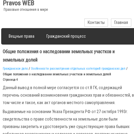
Pravos WEB
Правовые отношения в мире
Контакты
Главная
Вещные права
Гражданский процесс
Право наследования
Трудовые споры
Общие положения о наследовании земельных участков и
земельных долей
Правовое регулирование договоров
Гражданское дело
/
Особенности рассмотрения отдельных категорий гражданских дел
/
Общие положения о наследовании земельных участков и земельных долей
Страница 4
Данный вывод в полной мере согласуется со ст.8 ГК, содержащей
перечень оснований возникновения гражданских прав и обязанностей, 
том числе и такое, как акт органов местного самоуправления.
Выдаваемые на основании Указа Президента РФ от 27 октября 1993г.
свидетельства о праве собственности на земельные доли были
призваны закрепить и удостоверить уже существующие права бывших