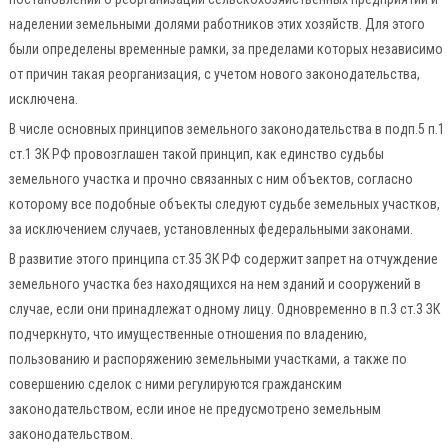
наделении земельными долями работников этих хозяйств. Для этого
были определены временные рамки, за пределами которых независимо
от причин такая реорганизация, с учетом нового законодательства,
исключена.
В числе основных принципов земельного законодательства в подп.5 п.1
ст.1 ЗК РФ провозглашен такой принцип, как единство судьбы
земельного участка и прочно связанных с ним объектов, согласно
которому все подобные объекты следуют судьбе земельных участков,
за исключением случаев, установленных федеральными законами.
В развитие этого принципа ст.35 ЗК РФ содержит запрет на отчуждение
земельного участка без находящихся на нем зданий и сооружений в
случае, если они принадлежат одному лицу. Одновременно в п.3 ст.3 ЗК
подчеркнуто, что имущественные отношения по владению,
пользованию и распоряжению земельными участками, а также по
совершению сделок с ними регулируются гражданским
законодательством, если иное не предусмотрено земельным
законодательством.