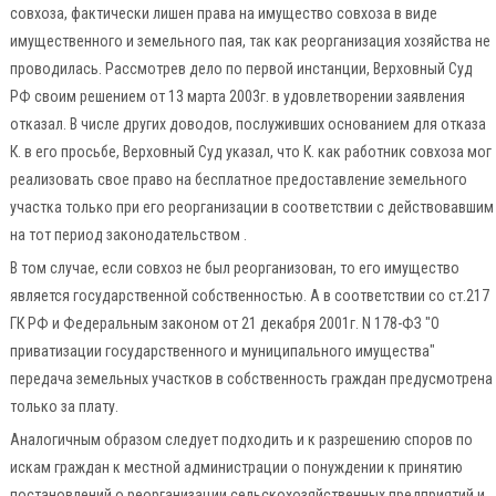
совхоза, фактически лишен права на имущество совхоза в виде
имущественного и земельного пая, так как реорганизация хозяйства не
проводилась. Рассмотрев дело по первой инстанции, Верховный Суд
РФ своим решением от 13 марта 2003г. в удовлетворении заявления
отказал. В числе других доводов, послуживших основанием для отказа
К. в его просьбе, Верховный Суд указал, что К. как работник совхоза мог
реализовать свое право на бесплатное предоставление земельного
участка только при его реорганизации в соответствии с действовавшим
на тот период законодательством .
В том случае, если совхоз не был реорганизован, то его имущество
является государственной собственностью. А в соответствии со ст.217
ГК РФ и Федеральным законом от 21 декабря 2001г. N 178-ФЗ "О
приватизации государственного и муниципального имущества"
передача земельных участков в собственность граждан предусмотрена
только за плату.
Аналогичным образом следует подходить и к разрешению споров по
искам граждан к местной администрации о понуждении к принятию
постановлений о реорганизации сельскохозяйственных предприятий и